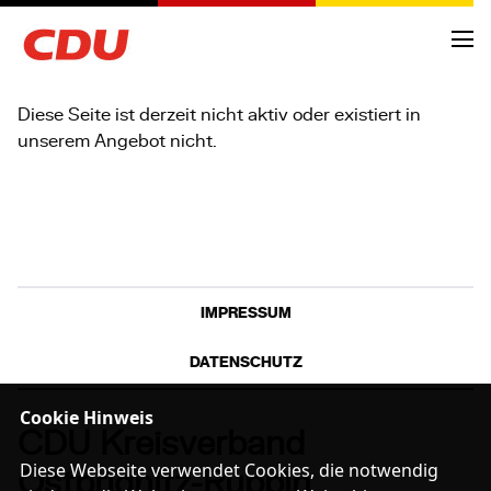
Diese Seite ist derzeit nicht aktiv oder existiert in
unserem Angebot nicht.
NEWS
ARCHIV
TERMINE
IMPRESSUM
KREISVORSTAND
DATENSCHUTZ
ORTSVERBÄNDE
Cookie Hinweis
CDU Kreisverband
FRAKTIONSMITGLIEDER
Diese Webseite verwendet Cookies, die notwendig
ANTRÄGE UND ANFRAGEN
Ostprignitz-Ruppin