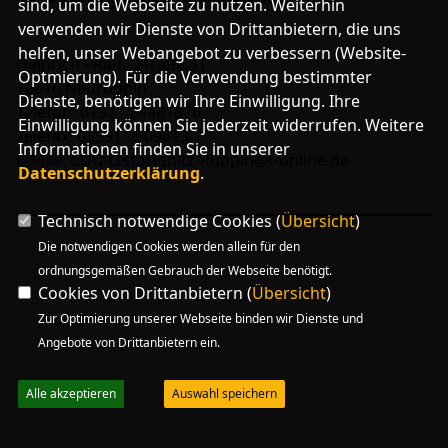
sind, um die Webseite zu nutzen. Weiterhin
verwenden wir Dienste von Drittanbietern, die uns
helfen, unser Webangebot zu verbessern (Website-
BUNDESTAG
Heinrich - Rau - Straße 31
Optmierung). Für die Verwendung bestimmter
LANDTAG
16816 Neuruppin
Dienste, benötigen wir Ihre Einwilligung. Ihre
EUROPA
Telefon: 0152 - 24481876
Einwilligung können Sie jederzeit widerrufen. Weitere
Telefax: 03391 - 509613
Informationen finden Sie in unserer
E-Mail: CDU-Ostprignitz-Ruppin@t-online.de
Datenschutzerklärung
.
CDU RHEINSBERG
SENIOREN UNION OPR
Technisch notwendige Cookies (
Übersicht
)
JUNGE UNION OPR
FRAUEN UNION OPR
Die notwendigen Cookies werden allein für den
ordnungsgemäßen Gebrauch der Webseite benötigt.
Cookies von Drittanbietern (
Übersicht
)
Mitglied werden
Zur Optimierung unserer Webseite binden wir Dienste und
LINKS
Angebote von Drittanbietern ein.
FACEBOOK-SEITE
Alle akzeptieren
Auswahl speichern