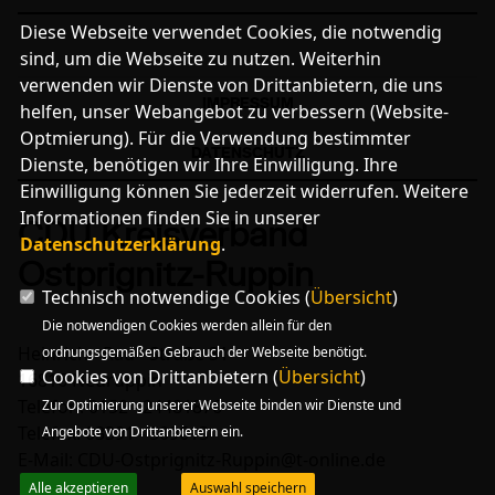
Diese Webseite verwendet Cookies, die notwendig
sind, um die Webseite zu nutzen. Weiterhin
verwenden wir Dienste von Drittanbietern, die uns
IMPRESSUM
helfen, unser Webangebot zu verbessern (Website-
Optmierung). Für die Verwendung bestimmter
DATENSCHUTZ
Dienste, benötigen wir Ihre Einwilligung. Ihre
Einwilligung können Sie jederzeit widerrufen. Weitere
Informationen finden Sie in unserer
CDU Kreisverband
Datenschutzerklärung
.
Ostprignitz-Ruppin
Technisch notwendige Cookies (
Übersicht
)
Die notwendigen Cookies werden allein für den
Heinrich - Rau - Straße 31
ordnungsgemäßen Gebrauch der Webseite benötigt.
Cookies von Drittanbietern (
Übersicht
)
16816 Neuruppin
Telefon: 0152 - 24481876
Zur Optimierung unserer Webseite binden wir Dienste und
Telefax: 03391 - 509613
Angebote von Drittanbietern ein.
E-Mail: CDU-Ostprignitz-Ruppin@t-online.de
Alle akzeptieren
Auswahl speichern