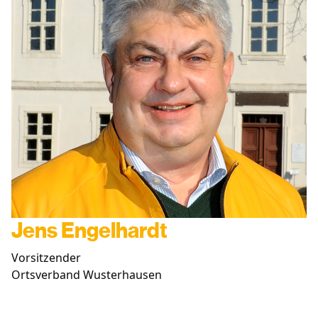
BUNDESTAG
LANDTAG
EUROPA
CDU RHEINSBERG
SENIOREN UNION OPR
JUNGE UNION OPR
FRAUEN UNION OPR
Mitglied werden
Jens Engelhardt
LINKS
FACEBOOK-SEITE
Vorsitzender
Ortsverband Wusterhausen