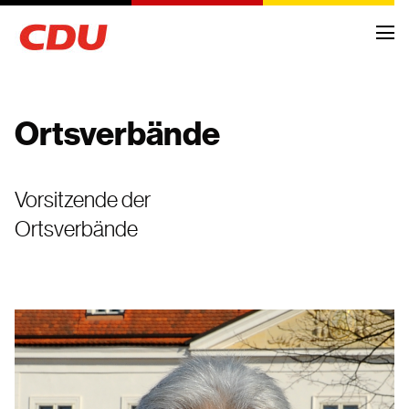
Ortsverbände
NEWS
Vorsitzende der
ARCHIV
Ortsverbände
TERMINE
KREISVORSTAND
ORTSVERBÄNDE
FRAKTIONSMITGLIEDER
ANTRÄGE UND ANFRAGEN