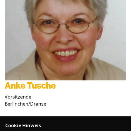
Anke Tusche
Vorsitzende
Berlinchen/Dranse
MEHR
Cookie Hinweis