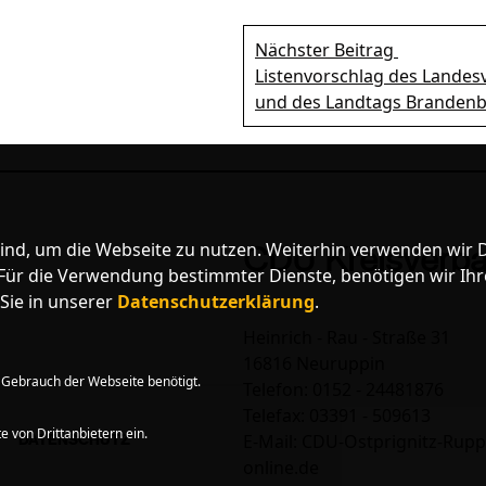
Nächster Beitrag
Listenvorschlag des Landes
und des Landtags Brandenb
nd, um die Webseite zu nutzen. Weiterhin verwenden wir Di
CDU Kreisverba
r die Verwendung bestimmter Dienste, benötigen wir Ihre E
Sie in unserer
Datenschutzerklärung
.
Heinrich - Rau - Straße 31
16816 Neuruppin
Gebrauch der Webseite benötigt.
Telefon: 0152 - 24481876
Telefax: 03391 - 509613
 von Drittanbietern ein.
E-Mail: CDU-Ostprignitz-Rupp
DATENSCHUTZ
online.de