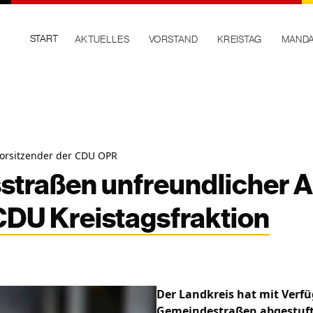
START
AKTUELLES
VORSTAND
KREISTAG
MANDA
vorsitzender der CDU OPR
straßen unfreundlicher A
CDU Kreistagsfraktion
Der Landkreis hat mit Verfü
Gemeindestraßen abgestuft.