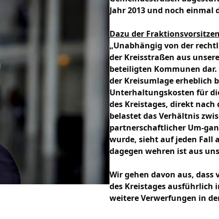
Jahr 2013 und noch einmal
Dazu der Fraktionsvorsitze
Unabhängig von der rechtli
der Kreisstraßen aus unser
beteiligten Kommunen dar. 
der Kreisumlage erheblich
Unterhaltungskosten für die
des Kreistages, direkt na
belastet das Verhältnis zw
partnerschaftlicher Um-ga
wurde, sieht auf jeden Fall
dagegen wehren ist aus unse
Wir gehen davon aus, dass 
des Kreistages ausführlich
weitere Verwerfungen in d