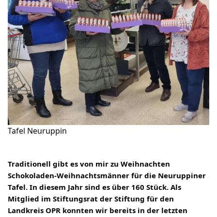
BUNDESTAG
LANDTAG
EUROPA
CDU RHEINSBERG
SENIOREN UNION OPR
JUNGE UNION OPR
FRAUEN UNION OPR
Tafel Neuruppin
Mitglied werden
LINKS
Traditionell gibt es von mir zu Weihnachten 
FACEBOOK-SEITE
Schokoladen-Weihnachtsmänner für die Neuruppiner 
Tafel. In diesem Jahr sind es über 160 Stück. Als 
Mitglied im Stiftungsrat der 
Stiftung für den 
Landkreis OPR
 konnten wir bereits in der letzten 