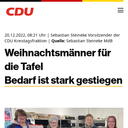
20.12.2022, 08:21 Uhr | Sebastian Steineke Vorsitzender der
CDU Kreistagsfraktion |
Quelle:
Sebastian Steineke MdB
Weihnachtsmänner für
NEWS
die Tafel
ARCHIV
TERMINE
Bedarf ist stark gestiegen
KREISVORSTAND
ORTSVERBÄNDE
FRAKTIONSMITGLIEDER
ANTRÄGE UND ANFRAGEN