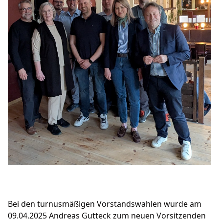
BUNDESTAG
LANDTAG
EUROPA
CDU RHEINSBERG
SENIOREN UNION OPR
JUNGE UNION OPR
FRAUEN UNION OPR
Mitglied werden
LINKS
FACEBOOK-SEITE
Bei den turnusmäßigen Vorstandswahlen wurde am
09.04.2025 Andreas Gutteck zum neuen Vorsitzenden