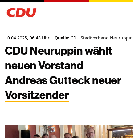
10.04.2025, 06:48 Uhr |
Quelle:
CDU Stadtverband Neuruppin
CDU Neuruppin wählt
neuen Vorstand
NEWS
ARCHIV
Andreas Gutteck neuer
TERMINE
Vorsitzender
KREISVORSTAND
ORTSVERBÄNDE
FRAKTIONSMITGLIEDER
ANTRÄGE UND ANFRAGEN