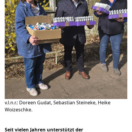
BUNDESTAG
LANDTAG
EUROPA
CDU RHEINSBERG
SENIOREN UNION OPR
JUNGE UNION OPR
FRAUEN UNION OPR
Mitglied werden
LINKS
v.l.n.r.: Doreen Gudat, Sebastian Steineke, Heike
FACEBOOK-SEITE
Woizeschke.
Seit vielen Jahren unterstützt der